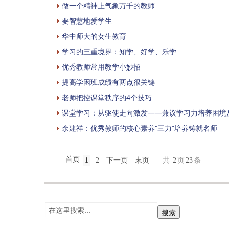
做一个精神上气象万千的教师
要智慧地爱学生
华中师大的女生教育
学习的三重境界：知学、好学、乐学
优秀教师常用教学小妙招
提高学困班成绩有两点很关键
老师把控课堂秩序的4个技巧
课堂学习：从驱使走向激发——兼议学习力培养困境
余建祥：优秀教师的核心素养“三力”培养铸就名师
首页
1
2
下一页
末页
共
2
页
23
条