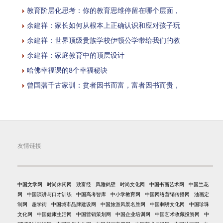
教育阶层化思考：你的教育思维停留在哪个层面，
余建祥：家长如何从根本上正确认识和应对孩子玩
余建祥：世界顶级贵族学校伊顿公学带给我们的教
余建祥：家庭教育中的顶层设计
哈佛幸福课的8个幸福秘诀
曾国藩千古家训：贫者因书而富，富者因书而贵，
友情链接
中国文学网
时尚休闲网
致富经
风雅鹤壁
时尚文化网
中国书画艺术网
中国兰花
网
中国演讲与口才训练
中国高考智库
中小学教育网
中国网络营销传播网
油画定
制网
趣学街
中国城市品牌建设网
中国旅游风景名胜网
中国刺绣文化网
中国珍珠
文化网
中国健康生活网
中国营销策划网
中国企业培训网
中国艺术收藏投资网
中