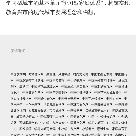
学习型城市的基本单元“学习型家庭体系”，构筑实现
教育兴市的现代城市发展理念和构想。
友情链接
中国文学网
时尚休闲网
致富经
风雅鹤壁
时尚文化网
中国书画艺术网
中国兰花
网
中国演讲与口才训练
中国高考智库
中小学教育网
中国网络营销传播网
油画定
制网
趣学街
中国城市品牌建设网
中国旅游风景名胜网
中国刺绣文化网
中国珍珠
文化网
中国健康生活网
中国营销策划网
中国企业培训网
中国艺术收藏投资网
中
国VI设计知识网
中国民俗文化网
中国书画交易网
中国艺术传播网
中国油画网
中
国书法网
中华书画网
世界儿童文学网
中国珠宝文化网
中国民间故事网
中国雕塑
设计艺术网
收藏投资知识
宝宝成长网
中国瓷器网
天赋教育研究中心
国际教育观
察
教育趋势研究
中国收藏证书查询网
中国酒文化网
中国广告设计知识网
中华武
术网
西湖风景文化
中小学生作文大全
中国茶文化网
学习力教育中心
学习力训练
中心
家长学院
学习力教育智库
中小学生作文网
小说都市
思维训练
家庭教育顶
层设计
中国爱情文化网
玩中学
中国儿童文学网
学科思维培养
新起点
高考作文