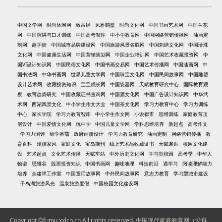
中国文学网
时尚休闲网
致富经
风雅鹤壁
时尚文化网
中国书画艺术网
中国兰花
网
中国演讲与口才训练
中国高考智库
中小学教育网
中国网络营销传播网
油画定
制网
趣学街
中国城市品牌建设网
中国旅游风景名胜网
中国刺绣文化网
中国珍珠
文化网
中国健康生活网
中国营销策划网
中国企业培训网
中国艺术收藏投资网
中
国VI设计知识网
中国民俗文化网
中国书画交易网
中国艺术传播网
中国油画网
中
国书法网
中华书画网
世界儿童文学网
中国珠宝文化网
中国民间故事网
中国雕塑
设计艺术网
收藏投资知识
宝宝成长网
中国瓷器网
天赋教育研究中心
国际教育观
察
教育趋势研究
中国收藏证书查询网
中国酒文化网
中国广告设计知识网
中华武
术网
西湖风景文化
中小学生作文大全
中国茶文化网
学习力教育中心
学习力训练
中心
家长学院
学习力教育智库
中小学生作文网
小说都市
思维训练
家庭教育顶
层设计
中国爱情文化网
玩中学
中国儿童文学网
学科思维培养
新起点
高考作文
学习力测评
研学番茄
政府画册设计
学习力教育研究
油画定制
网络营销传播
教
育百科
漫谈家风
家庭文化
宝岛期刊
线上艺术品收藏证书
天赋邂逅
校园文化建
设
艺术起点
文化艺术传播
天赋车站
中外历史文化网
学习型校园
高考季
中华人
物谱
思维谷
股票投资知识
中国书画网
趣味地理
科技前沿
遇学习
阅读理解能力
培养
余建祥工作室
中国童话故事网
中外民间故事网
意志力教育
学习型城市建设
千岛湖旅游风光
温泉旅游度假
中国校园文化建设网
Copyright ©fumu.xxlcn.cn All rights reserved.
中国现代家庭教育网（父母